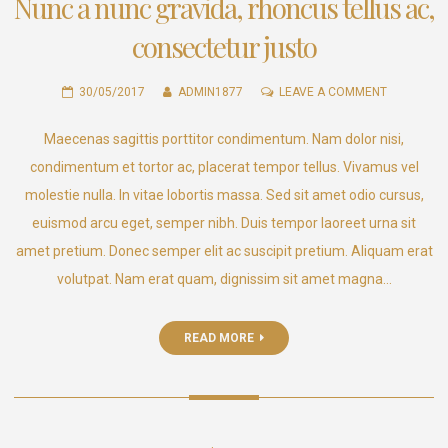
Nunc a nunc gravida, rhoncus tellus ac,
consectetur justo
ON
30/05/2017
ADMIN1877
LEAVE A COMMENT
NUNC
Maecenas sagittis porttitor condimentum. Nam dolor nisi,
A
NUNC
condimentum et tortor ac, placerat tempor tellus. Vivamus vel
GRAVIDA,
molestie nulla. In vitae lobortis massa. Sed sit amet odio cursus,
RHONCUS
euismod arcu eget, semper nibh. Duis tempor laoreet urna sit
TELLUS
amet pretium. Donec semper elit ac suscipit pretium. Aliquam erat
AC,
volutpat. Nam erat quam, dignissim sit amet magna…
CONSECTE
JUSTO
READ MORE