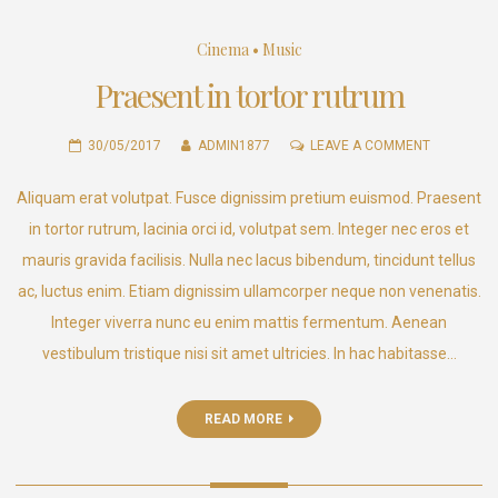
Cinema
•
Music
Praesent in tortor rutrum
ON
30/05/2017
ADMIN1877
LEAVE A COMMENT
PRAESENT
Aliquam erat volutpat. Fusce dignissim pretium euismod. Praesent
IN
TORTOR
in tortor rutrum, lacinia orci id, volutpat sem. Integer nec eros et
RUTRUM
mauris gravida facilisis. Nulla nec lacus bibendum, tincidunt tellus
ac, luctus enim. Etiam dignissim ullamcorper neque non venenatis.
Integer viverra nunc eu enim mattis fermentum. Aenean
vestibulum tristique nisi sit amet ultricies. In hac habitasse…
READ MORE