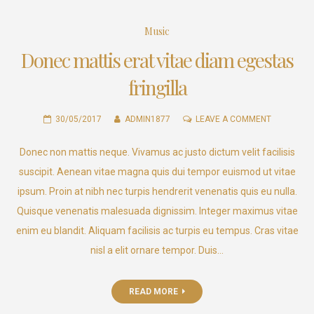
Music
Donec mattis erat vitae diam egestas
fringilla
ON
30/05/2017
ADMIN1877
LEAVE A COMMENT
DONEC
Donec non mattis neque. Vivamus ac justo dictum velit facilisis
MATTIS
ERAT
suscipit. Aenean vitae magna quis dui tempor euismod ut vitae
VITAE
ipsum. Proin at nibh nec turpis hendrerit venenatis quis eu nulla.
DIAM
Quisque venenatis malesuada dignissim. Integer maximus vitae
EGESTAS
enim eu blandit. Aliquam facilisis ac turpis eu tempus. Cras vitae
FRINGILLA
nisl a elit ornare tempor. Duis…
READ MORE