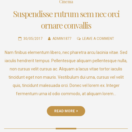
Cinema
Suspendisse rutrum sem nec orci
ornare convallis
ON
30/05/2017
ADMIN1877
LEAVE A COMMENT
SUSPENDIS
Nam finibus elementum libero, nec pharetra arcu lacinia vitae. Sed
RUTRUM
SEM
iaculis hendrerit tempus. Pellentesque aliquam pellentesque nulla,
NEC
non cursus velit cursus ac. Aliquam a lacus vitae tortor iaculis
ORCI
tincidunt eget non mauris. Vestibulum dui urna, cursus vel velit
ORNARE
quis, tincidunt malesuada orci. Donec vel lorem ex. Integer
CONVALLI
fermentum urna id odio commodo, at aliquam lorem…
READ MORE