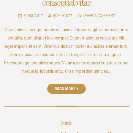
consequat vitae
ON
30/05/2017
ADMIN1877
LEAVE A COMMENT
DONEC
Cras finibus leo eget hendrerit lacinia. Donec sagittis lectus et ante
EROS
ENIM,
sodales, eget aliquet leo semper. Etiam maximus vulputate elit,
ELEMENTU
eget imperdiet sem. Vivamus dictum, tortor eu lacinia elementum,
A
libero massa malesuada sem, in fringilla lorem urna ut quam.
CONSEQUA
Praesent eget sodales mauris. Vivamus nec quam feugiat, semper
VITAE
neque id, lobortis arcu. Cras imperdiet ultricies…
READ MORE
Music